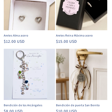
Aretes Alma acero
Aretes Reina Máxima acero
Precio
$12.00 USD
Precio
$15.00 USD
habitual
habitual
Bendición de los Arcángeles
Bendición de puerta San Benito
Precio
$8.00 USD
Precio
$10.00 USD