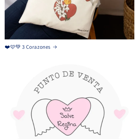
❤️🩷💚 3 Corazones