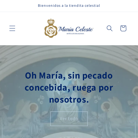
Ir
Bienvenidos a la tiendita celestial
directamente
al contenido
Carrito
Oh María, sin pecado
concebida, ruega por
nosotros.
Ver todo